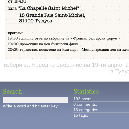
избори за Народно събрание на 19-ти април 
в Тулу
Search
Statistics
192 posts.
0 comments.
Write a word and hit enter key.
16 categories.
15 tags.