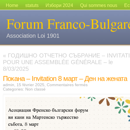
Home
statuts
Избори 2024
Qui sommes nous
Ec
Forum Franco-Bulgar
Association Loi 1901
«
ГОДИШНО ОТЧЕТНО СЪБРАНИЕ – INVITAT
POUR UNE ASSEMBLÉE GÉNÉRALE – le
8/03/2025
Покана – Invitation 8 март – Ден на жената
admin, 15 février 2025,
Commentaires fermés
Categories:
Non classé